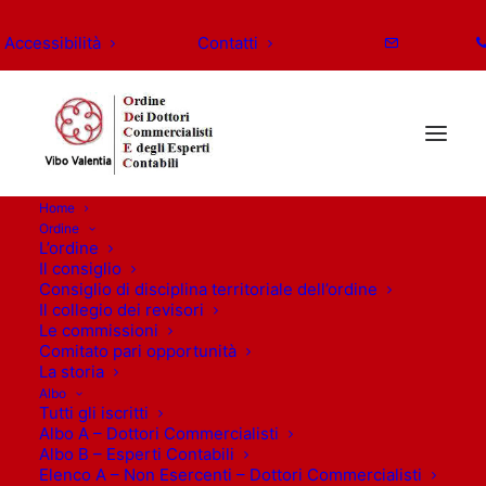
Accessibilità
Contatti
Home
Ordine
L’ordine
Il consiglio
Consiglio di disciplina territoriale dell’ordine
Il collegio dei revisori
Le commissioni
Comitato pari opportunità
La storia
Albo
Tutti gli iscritti
Albo A – Dottori Commercialisti
Albo B – Esperti Contabili
Elenco A – Non Esercenti – Dottori Commercialisti