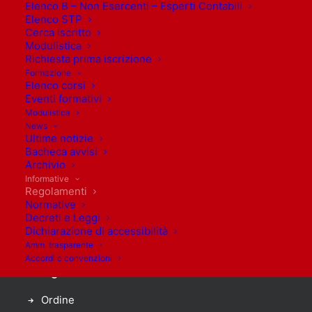
Elenco B – Non Esercenti – Esperti Contabili
Elenco STP
Cerca iscritto
Modulistica
Richiesta prima iscrizione
Formazione
Elenco corsi
Orari di apertura
Eventi formativi
Modulistica
Lunedì: 9.30 – 12.30
News
Ultime notizie
Martedì: 9.30 – 12.30
Bacheca avvisi
Mercoledì: 9.30 – 12.30
Archivio
Giovedì: 9.30 – 12.30
Informative
Regolamenti
Venerdì: 9.30 – 12.30
Normative
Sabato: Chiusi
Decreti e Leggi
Domenica: Chiusi
Dichiarazione di accessibilità
Amm. trasparente
Accordi e convenzioni
Navigazione
Accedi
Ordine