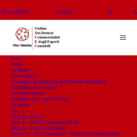
Accessibilità
Contatti
Home
Ordine
L’ordine
Il consiglio
Consiglio di disciplina territoriale dell’ordine
Il collegio dei revisori
Le commissioni
Comitato pari opportunità
La storia
Albo
Tutti gli iscritti
Albo A – Dottori Commercialisti
Albo B – Esperti Contabili
Elenco A – Non Esercenti – Dottori Commercialisti