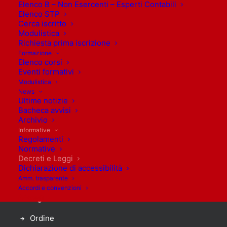
Elenco B – Non Esercenti – Esperti Contabili
Elenco STP
Cerca iscritto
Modulistica
Richiesta prima iscrizione
Formazione
Elenco corsi
Orari di apertura
Eventi formativi
Modulistica
Lunedì: 9.30 – 12.30
News
Ultime notizie
Martedì: 9.30 – 12.30
Bacheca avvisi
Mercoledì: 9.30 – 12.30
Archivio
Giovedì: 9.30 – 12.30
Informative
Regolamenti
Venerdì: 9.30 – 12.30
Normative
Sabato: Chiusi
Decreti e Leggi
Domenica: Chiusi
Dichiarazione di accessibilità
Amm. trasparente
Accordi e convenzioni
Navigazione
Accedi
Ordine