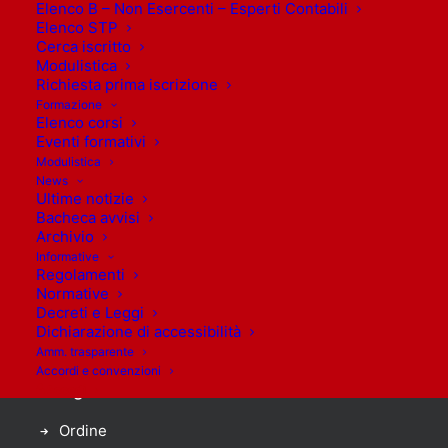
Elenco B – Non Esercenti – Esperti Contabili
Elenco STP
Cerca iscritto
Modulistica
Richiesta prima iscrizione
Formazione
Elenco corsi
Orari di apertura
Eventi formativi
Modulistica
Lunedì: 9.30 – 12.30
News
Ultime notizie
Martedì: 9.30 – 12.30
Bacheca avvisi
Mercoledì: 9.30 – 12.30
Archivio
Giovedì: 9.30 – 12.30
Informative
Regolamenti
Venerdì: 9.30 – 12.30
Normative
Sabato: Chiusi
Decreti e Leggi
Domenica: Chiusi
Dichiarazione di accessibilità
Amm. trasparente
Accordi e convenzioni
Navigazione
Accedi
Ordine