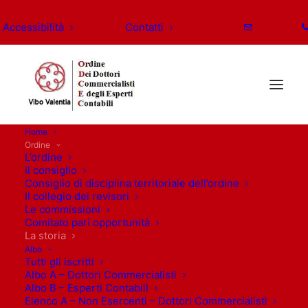
Accessibilità
Contatti
Home
Ordine
L’ordine
Il consiglio
Consiglio di disciplina territoriale dell’ordine
Il collegio dei revisori
Le commissioni
Comitato pari opportunità
La storia
Albo
Tutti gli iscritti
Albo A – Dottori Commercialisti
Albo B – Esperti Contabili
Elenco A – Non Esercenti – Dottori Commercialisti