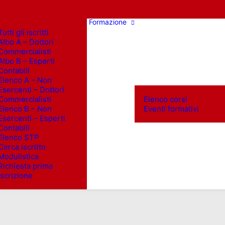
Formazione
Tutti gli iscritti
Albo A – Dottori
Commercialisti
Albo B – Esperti
Contabili
Elenco A – Non
Esercenti – Dottori
Commercialisti
Elenco corsi
Elenco B – Non
Eventi formativi
Esercenti – Esperti
Contabili
Elenco STP
Cerca iscritto
Modulistica
Richiesta prima
iscrizione